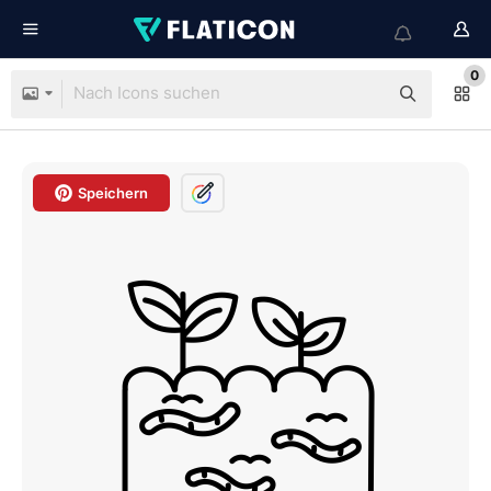
0
Speichern