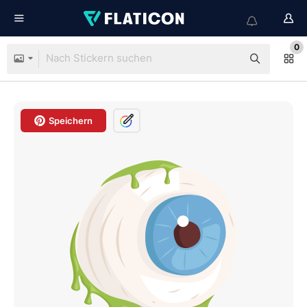
0
Speichern