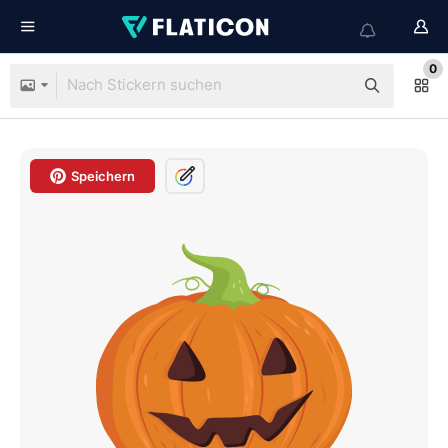
0
Speichern