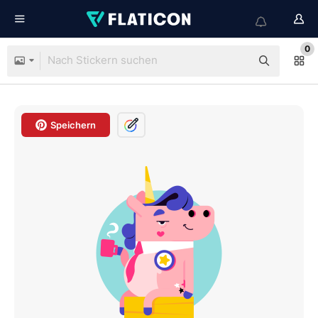
0
Speichern