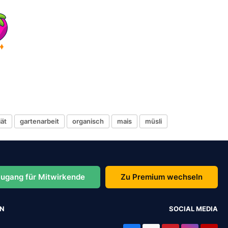
iät
gartenarbeit
organisch
mais
müsli
ugang für Mitwirkende
Zu Premium wechseln
EN
SOCIAL MEDIA