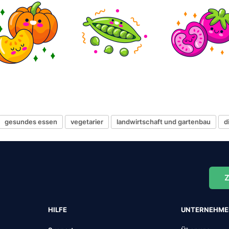
gesundes essen
vegetarier
landwirtschaft und gartenbau
d
Z
HILFE
UNTERNEHM