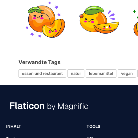
Verwandte Tags
essen und restaurant
natur
lebensmittel
vegan
INHALT
TOOLS