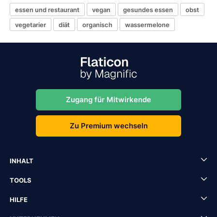
essen und restaurant
vegan
gesundes essen
obst
vegetarier
diät
organisch
wassermelone
Zugang für Mitwirkende
Zu Premium wechseln
INHALT
TOOLS
HILFE