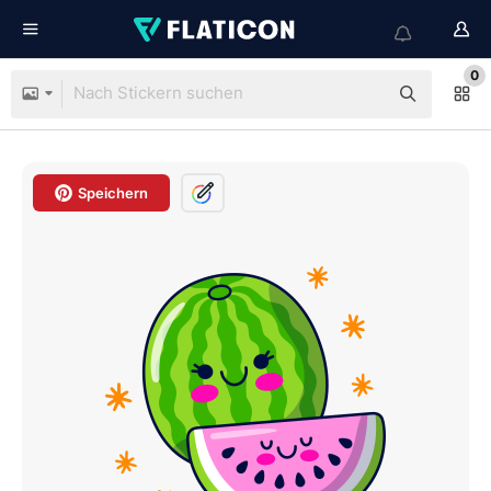
0
Speichern