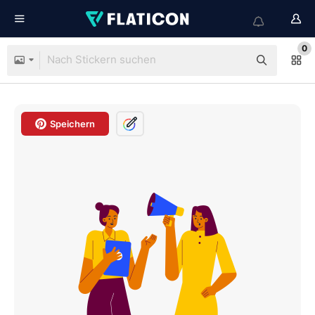
0
Speichern