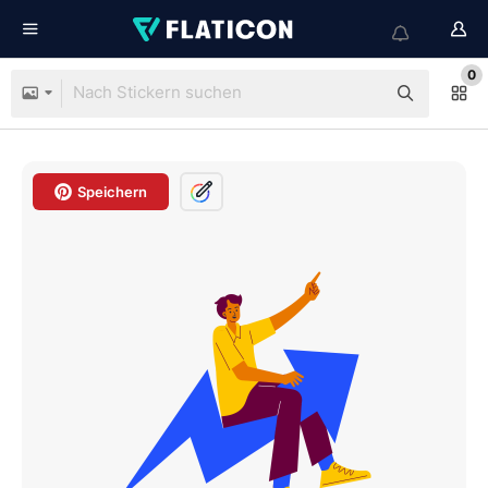
0
Speichern