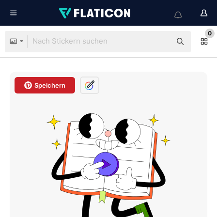
0
Speichern