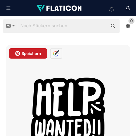
0
Speichern