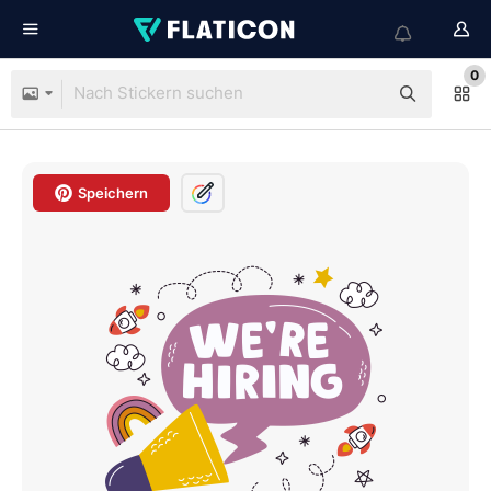
0
Speichern