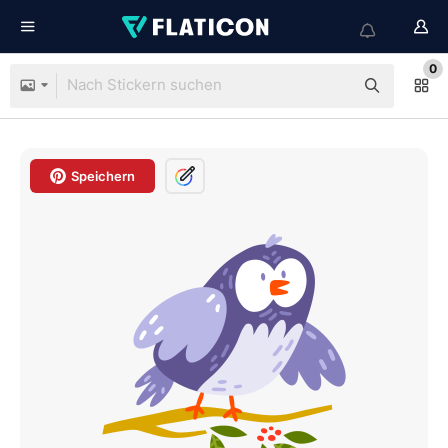
0
Speichern