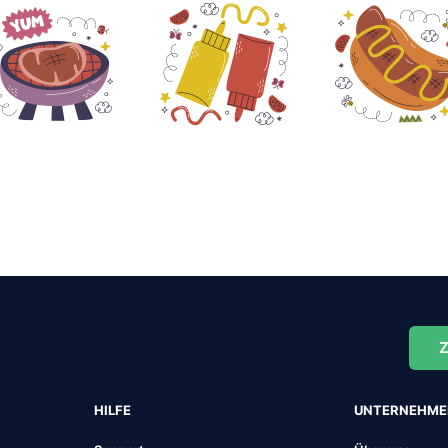
Z
HILFE
UNTERNEHM