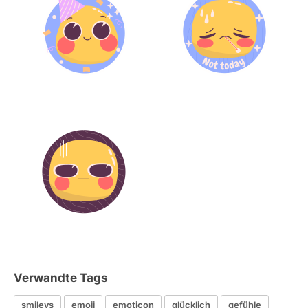
Verwandte Tags
smileys
emoji
emoticon
glücklich
gefühle