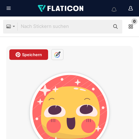
0
Speichern