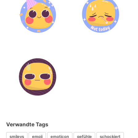
Verwandte Tags
smileys
emoji
emoticon
gefühle
schockiert