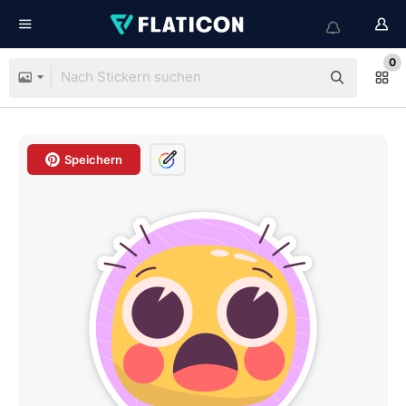
0
Speichern