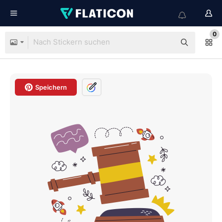
0
Speichern