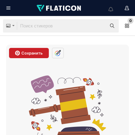
0
Сохранить