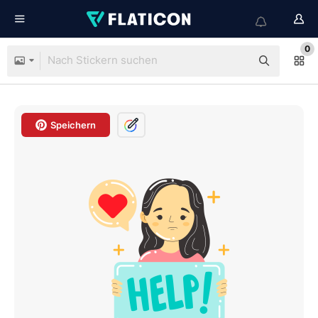
0
Speichern