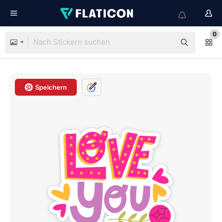
0
Speichern