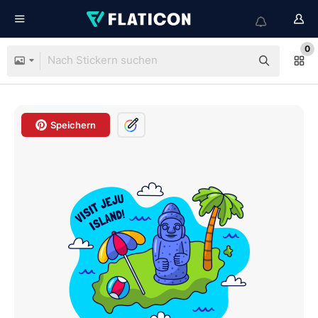
0
Speichern