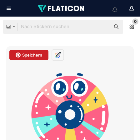
0
Speichern