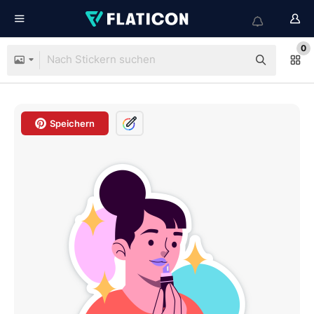
0
Speichern