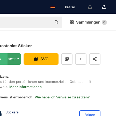
Preise
Sammlungen
0
kostenlos Sticker
G
SVG
512px
lizenz
os für den persönlichen und kommerziellen Gebrauch mit
hweis.
Mehr Informationen
weis ist erforderlich.
Wie habe ich Verweise zu setzen?
Stickers
Folgen