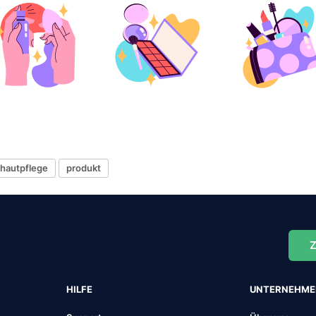
hautpflege
produkt
Z
HILFE
UNTERNEHM