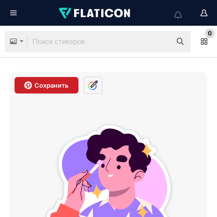
0
Сохранить