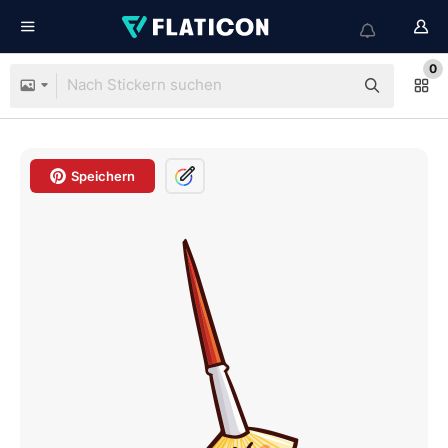
0
Speichern