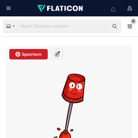
0
Speichern