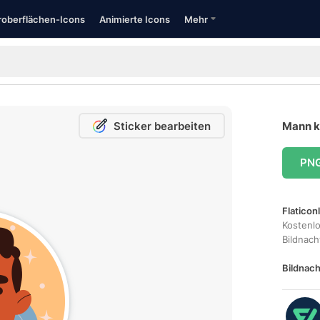
oberflächen-Icons
Animierte Icons
Mehr
Sticker bearbeiten
Mann k
PN
Flaticon
Kostenl
Bildnac
Bildnach