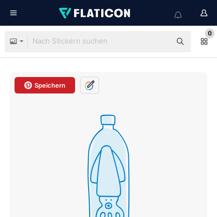
0
Speichern