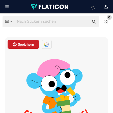
0
Speichern