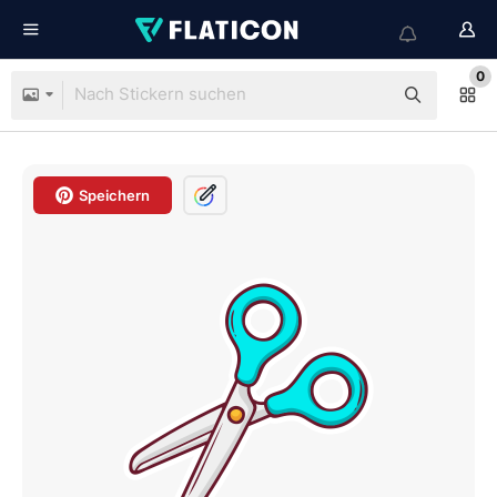
0
Speichern