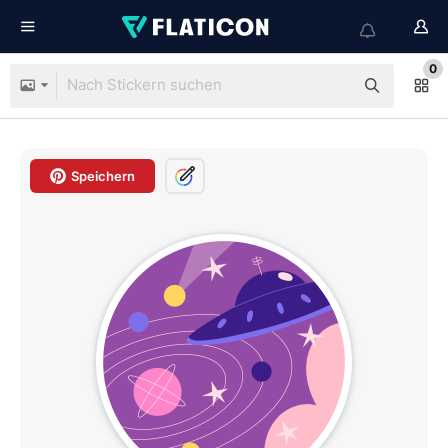
0
Speichern