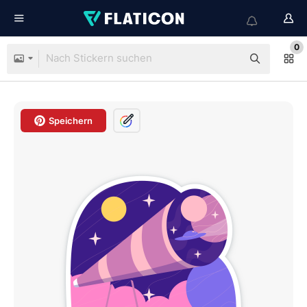
0
Speichern