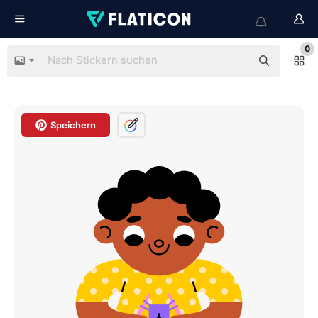
0
Speichern