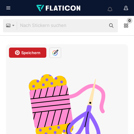
0
Speichern