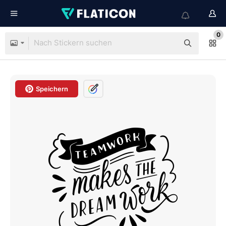
0
Speichern