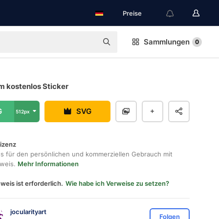
Preise
Sammlungen
0
m kostenlos Sticker
G
SVG
512px
lizenz
os für den persönlichen und kommerziellen Gebrauch mit
hweis.
Mehr Informationen
weis ist erforderlich.
Wie habe ich Verweise zu setzen?
jocularityart
Folgen