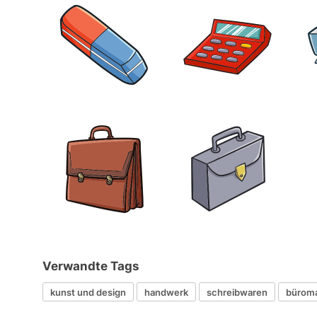
Verwandte Tags
kunst und design
handwerk
schreibwaren
büroma