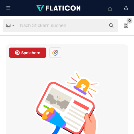
0
Speichern