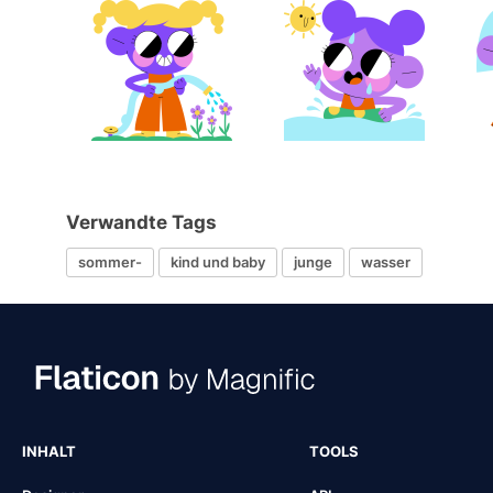
Verwandte Tags
sommer-
kind und baby
junge
wasser
INHALT
TOOLS