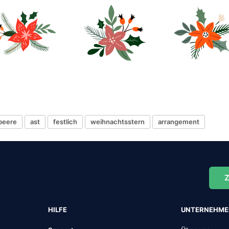
beere
ast
festlich
weihnachtsstern
arrangement
Z
HILFE
UNTERNEHM