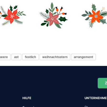
beere
ast
festlich
weihnachtsstern
arrangement
Z
HILFE
UNTERNEHM