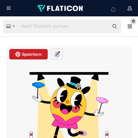
0
Speichern