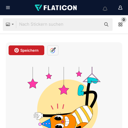
0
Speichern