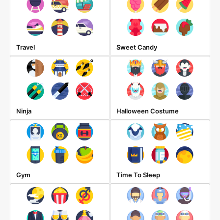
Travel
Sweet Candy
Ninja
Halloween Costume
Gym
Time To Sleep