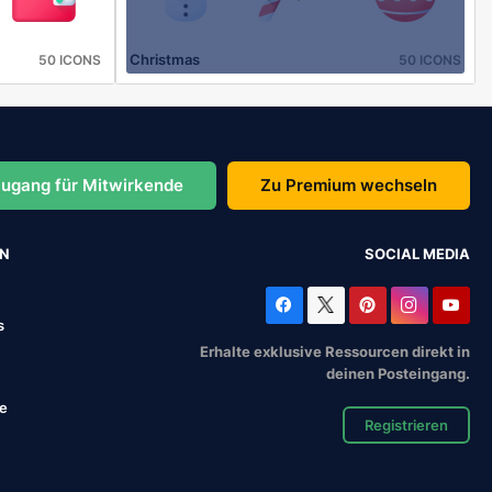
Christmas
50 ICONS
50 ICONS
ugang für Mitwirkende
Zu Premium wechseln
EN
SOCIAL MEDIA
s
Erhalte exklusive Ressourcen direkt in
deinen Posteingang.
se
Registrieren