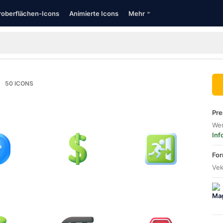
oberflächen-Icons
Animierte Icons
Mehr
50
ICONS
Pre
Wer
Inf
For
Vek