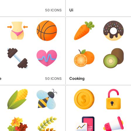
Ui
50 ICONS
e
Cooking
50 ICONS