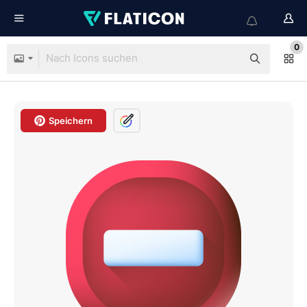
0
Speichern