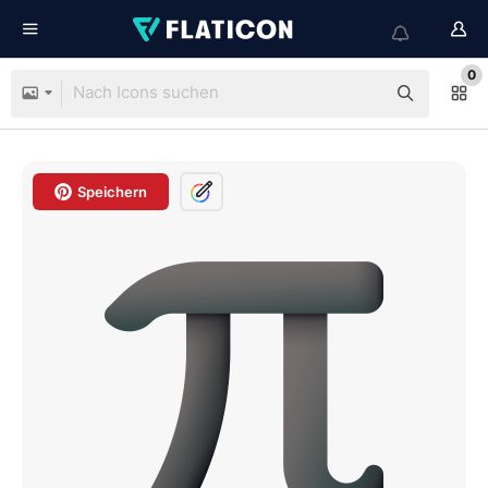
0
Speichern