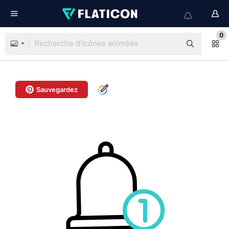
0
Sauvegardez