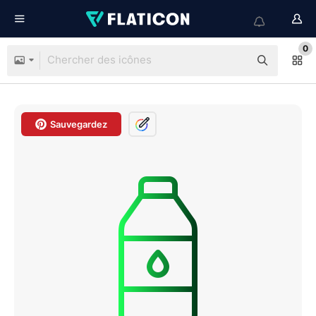
0
Sauvegardez