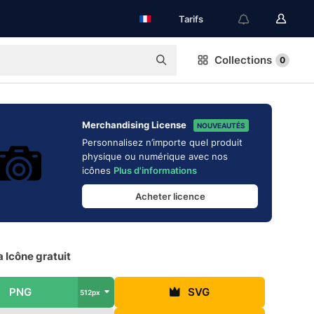
Tarifs
Collections
0
Merchandising License
NOUVEAUTÉS
Personnalisez n’importe quel produit
physique ou numérique avec nos
icônes
Plus d'informations
Acheter licence
 Icône gratuit
PNG
SVG
512px