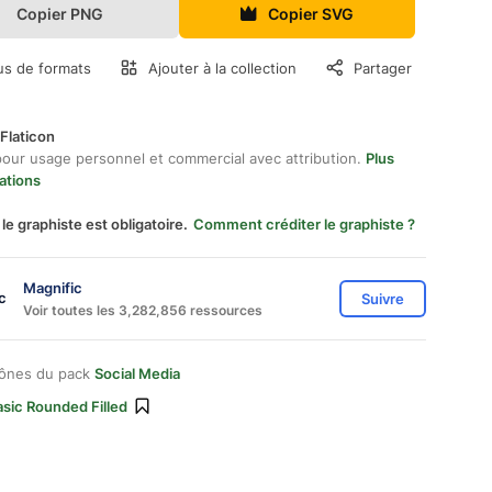
Copier PNG
Copier SVG
us de formats
Ajouter à la collection
Partager
Flaticon
pour usage personnel et commercial avec attribution.
Plus
ations
 le graphiste est obligatoire.
Comment créditer le graphiste ?
Magnific
Suivre
Voir toutes les 3,282,856 ressources
cônes du pack
Social Media
sic Rounded Filled