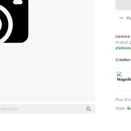
Pl
Licence 
Gratuit 
d'inform
Créditer
Plus d'i
Style:
Ba