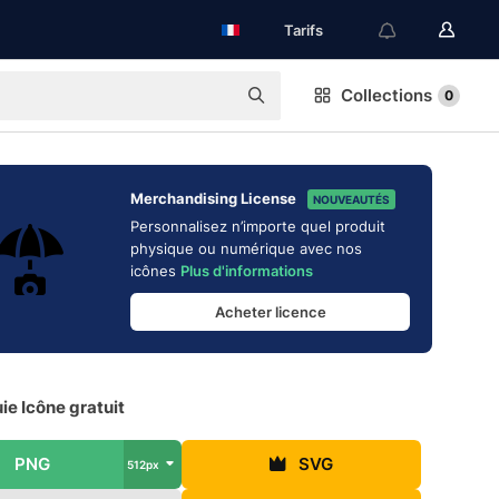
Tarifs
Collections
0
Merchandising License
NOUVEAUTÉS
Personnalisez n’importe quel produit
physique ou numérique avec nos
icônes
Plus d'informations
Acheter licence
ie Icône gratuit
PNG
SVG
512px