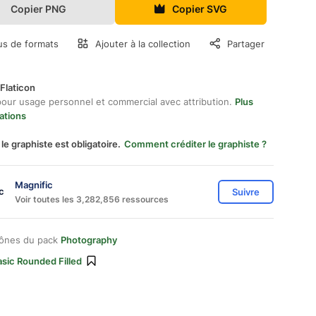
Copier PNG
Copier SVG
us de formats
Ajouter à la collection
Partager
Flaticon
pour usage personnel et commercial avec attribution.
Plus
ations
 le graphiste est obligatoire.
Comment créditer le graphiste ?
Magnific
Suivre
Voir toutes les 3,282,856 ressources
cônes du pack
Photography
sic Rounded Filled