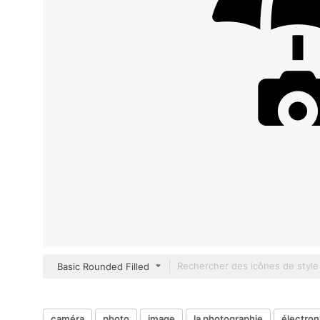
Basic Rounded Filled
caméra
photo
image
la photographie
électron