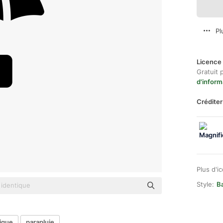
Pl
Licence 
Gratuit 
d'inform
Créditer
Plus d'i
Style:
Ba
ique
parapluie